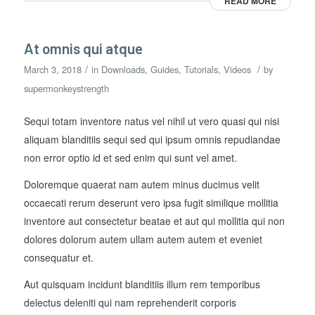
READ MORE
At omnis qui atque
/
/
March 3, 2018
in
Downloads
,
Guides
,
Tutorials
,
Videos
by
supermonkeystrength
Sequi totam inventore natus vel nihil ut vero quasi qui nisi
aliquam blanditiis sequi sed qui ipsum omnis repudiandae
non error optio id et sed enim qui sunt vel amet.
Doloremque quaerat nam autem minus ducimus velit
occaecati rerum deserunt vero ipsa fugit similique mollitia
inventore aut consectetur beatae et aut qui mollitia qui non
dolores dolorum autem ullam autem autem et eveniet
consequatur et.
Aut quisquam incidunt blanditiis illum rem temporibus
delectus deleniti qui nam reprehenderit corporis